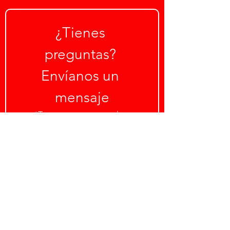
¿Tienes 
preguntas? 
Envíanos un 
mensaje
*Tenga en cuenta que los 
mensajes enviados a través de 
este formulario no se controlan 
con regularidad. 
Si tiene una 
solicitud de mantenimiento, no la 
envíe a través de este formulario.
Para enviar una solicitud de 
mantenimiento, llame a la oficina 
o envíe su solicitud a través 
del 
Portal del inquilino.