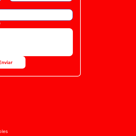
)
Enviar
bles