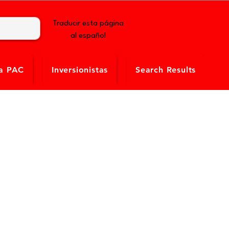
Traducir esta página
al español
la PAC
Inversionistas
Search Results
ar un pago