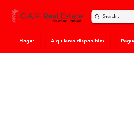
Hogar
Alquileres disponibles
Pague
< Back to the Tenant Toolbox
Ayuda web