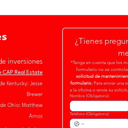
es
¿Tienes pregun
me
de inversiones
*Tenga en cuenta que los me
formulario no se controla
e CAP Real Estate
solicitud de mantenimiento
formulario.
 Para enviar una 
de Kentucky: Jesse
a la oficina o envíe su solicit
Brewer
Nombre
(Obligatorio)
l de Ohio: Matthew
Teléfono
(Obligatorio)
Amos