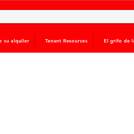
 su alquiler
Tenant Resources
El grifo de 
 en línea: Cómo realiz