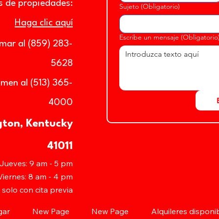
os de propiedades:
Sujeto
(Obligatorio)
Haga clic aquí
Escribe un mensaje
(Obligatorio
amar al (859) 283-
5628
amen al (513) 365-
4000
gton, Kentucky
41011
 Jueves: 9 am - 5 pm
Viernes: 8 am - 4 pm
solo con cita previa
gar
New Page
New Page
Alquileres disponi